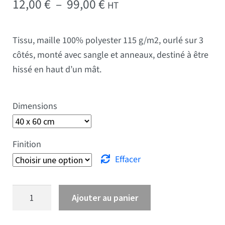
Plage de prix : 12,00 € 
12,00
€
–
99,00
€
HT
Tissu, maille 100% polyester 115 g/m2, ourlé sur 3
côtés, monté avec sangle et anneaux, destiné à être
hissé en haut d’un mât.
Dimensions
Finition
Effacer
quantité de Drapeau Marche
Ajouter au panier