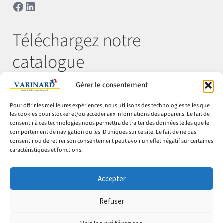
Facebook
LinkedIn
Téléchargez notre
catalogue
Gérer le consentement
Télécharger
Pour offrir les meilleures expériences, nous utilisons des technologies telles que
les cookies pour stocker et/ou accéder aux informations des appareils. Le fait de
consentir à ces technologies nous permettra de traiter des données telles que le
comportement de navigation ou les ID uniques sur ce site. Le fait de ne pas
© Varinard 2026
consentir ou de retirer son consentement peut avoir un effet négatif sur certaines
caractéristiques et fonctions.
CGV
Expéditions & retours
Accepter
Cookies
Mentions légales
Refuser
Confidentialité