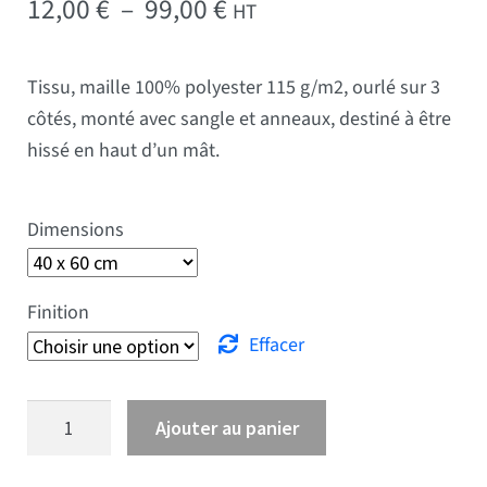
Plage de prix : 12,00 € 
12,00
€
–
99,00
€
HT
Tissu, maille 100% polyester 115 g/m2, ourlé sur 3
côtés, monté avec sangle et anneaux, destiné à être
hissé en haut d’un mât.
Dimensions
Finition
Effacer
quantité de Drapeau Flandre
Ajouter au panier