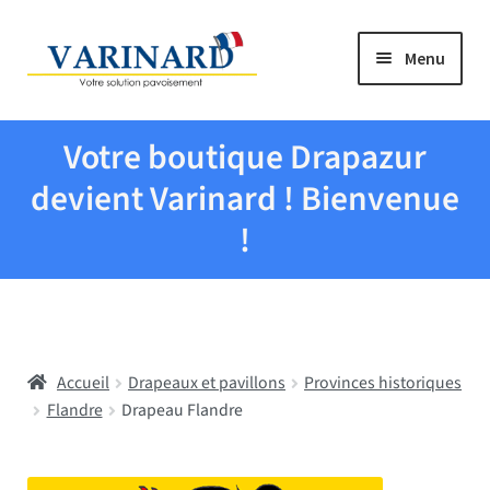
Aller à la navigation
Aller au contenu
Menu
Tous les produits
Votre boutique Drapazur
Drapeaux et pavillons
devient Varinard ! Bienvenue
!
Evenementiel
Mairies
Accueil
Drapeaux et pavillons
Provinces historiques
Écoles
Flandre
Drapeau Flandre
Manche à air