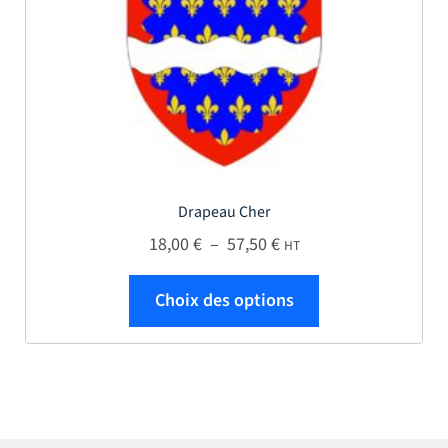
Drapeau Cher
Plage de prix : 18,00 € 
18,00
€
–
57,50
€
HT
Ce produit a plus
Choix des options