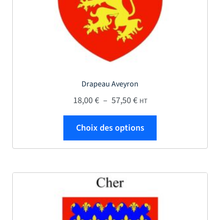
Drapeau Aveyron
Plage de prix : 18,00 € 
18,00
€
–
57,50
€
HT
Ce produit a plus
Choix des options