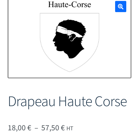
Mâts
🔍
Drapeau Haute Corse
Plage de prix : 18,00 € 
18,00
€
–
57,50
€
HT