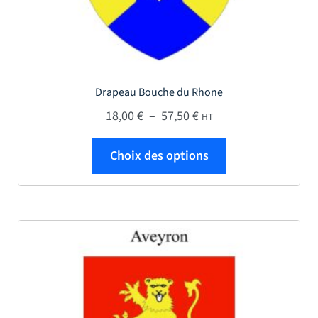
Drapeau Bouche du Rhone
Plage de prix : 18,00 € 
18,00
€
–
57,50
€
HT
Ce produit a plus
Choix des options