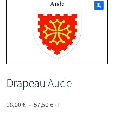
Mâts
🔍
Drapeau Aude
Plage de prix : 18,00 € 
18,00
€
–
57,50
€
HT