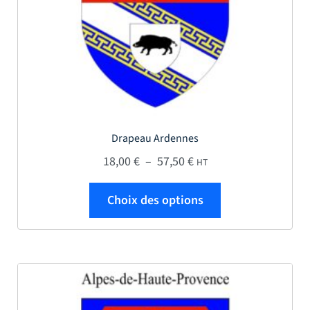
Drapeau Ardennes
Plage de prix : 18,00 € 
18,00
€
–
57,50
€
HT
Ce produit a plus
Choix des options