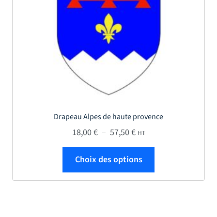
Drapeau Alpes de haute provence
Plage de prix : 18,00 € 
18,00
€
–
57,50
€
HT
Ce produit a plus
Choix des options