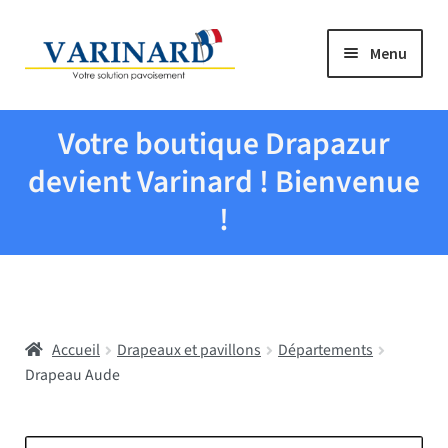
Aller à la navigation
Aller au contenu
Menu
Tous les produits
Votre boutique Drapazur
Drapeaux et pavillons
devient Varinard ! Bienvenue
!
Evenementiel
Mairies
Accueil
Drapeaux et pavillons
Départements
Écoles
Drapeau Aude
Manche à air