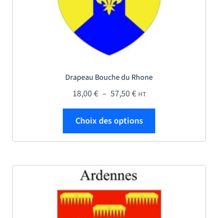
Drapeau Bouche du Rhone
Plage de prix : 18,00 € 
18,00
€
–
57,50
€
HT
Ce produit a plus
Choix des options