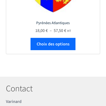
Pyrénées Atlantiques
Plage de prix : 18,00 € 
18,00
€
–
57,50
€
HT
Ce produit a plus
Choix des options
Contact
Varinard