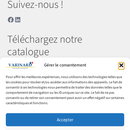
Suivez-nous !
Facebook
LinkedIn
Téléchargez notre
catalogue
Gérer le consentement
Télécharger
Pour offrir les meilleures expériences, nous utilisons des technologies telles que
les cookies pour stocker et/ou accéder aux informations des appareils. Le fait de
consentir à ces technologies nous permettra de traiter des données telles que le
comportement de navigation ou les ID uniques sur ce site. Le fait de ne pas
© Varinard 2026
consentir ou de retirer son consentement peut avoir un effet négatif sur certaines
caractéristiques et fonctions.
CGV
Expéditions & retours
Accepter
Cookies