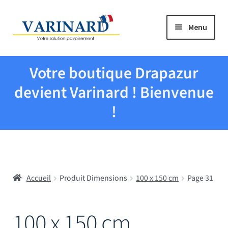
Aller à la navigation
Aller au contenu
Menu
Tous les produits
Votre boutique Drapazur
Drapeaux et pavillons
devient Varinard ! Bienvenue
!
Evenementiel
Mairies
Accueil
Produit Dimensions
100 x 150 cm
Page 31
Écoles
Manche à air
100 x 150 cm