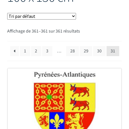
Mâts
Affichage de 361–361 sur 361 résultats
1
2
3
…
28
29
30
31