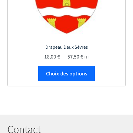
Drapeau Deux Sèvres
Plage de prix : 18,00 € 
18,00
€
–
57,50
€
HT
Ce produit a plus
Choix des options
Contact