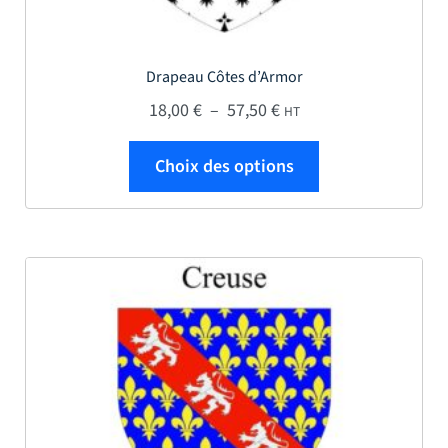
Drapeau Côtes d’Armor
Plage de prix : 18,00 € 
18,00
€
–
57,50
€
HT
Ce produit a plus
Choix des options