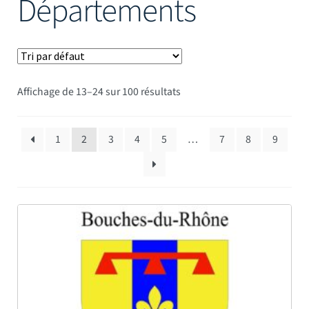
Départements
Mâts
Affichage de 13–24 sur 100 résultats
1
2
3
4
5
…
7
8
9