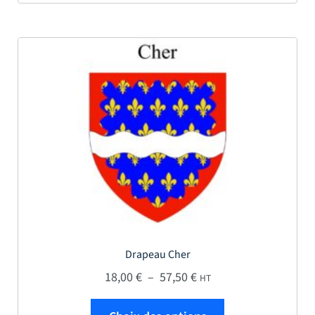
Drapeau Cher
Plage de prix : 18,00 € 
18,00
€
–
57,50
€
HT
Ce produit a plus