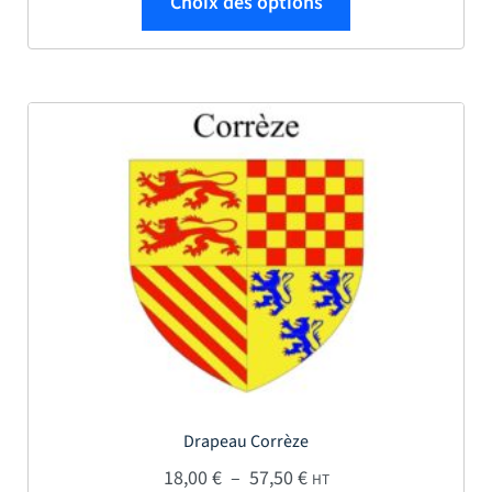
Choix des options
Drapeau Corrèze
Plage de prix : 18,00 € 
18,00
€
–
57,50
€
HT