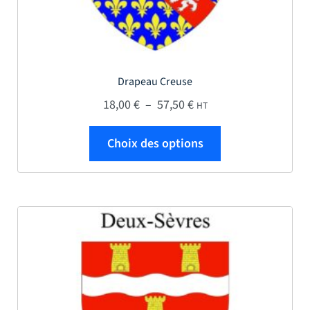
Drapeau Creuse
Plage de prix : 18,00 € 
18,00
€
–
57,50
€
HT
Ce produit a plus
Choix des options