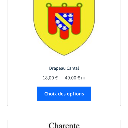
Drapeau Cantal
Plage de prix : 18,00 € 
18,00
€
–
49,00
€
HT
Ce produit a plus
Choix des options