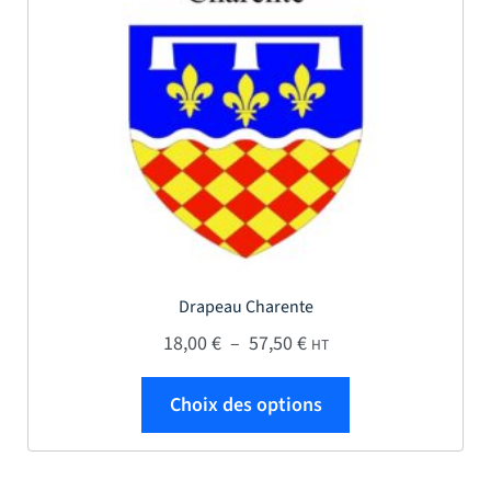
Drapeau Charente
Plage de prix : 18,00 € 
18,00
€
–
57,50
€
HT
Ce produit a plus
Choix des options