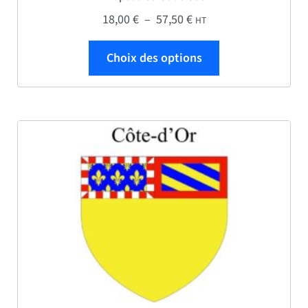
Plage de prix : 18,00 € 
18,00
€
–
57,50
€
HT
Ce produit a plus
Choix des options