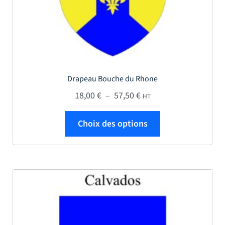
Drapeau Bouche du Rhone
Plage de prix : 18,00 € 
18,00
€
–
57,50
€
HT
Ce produit a plus
Choix des options