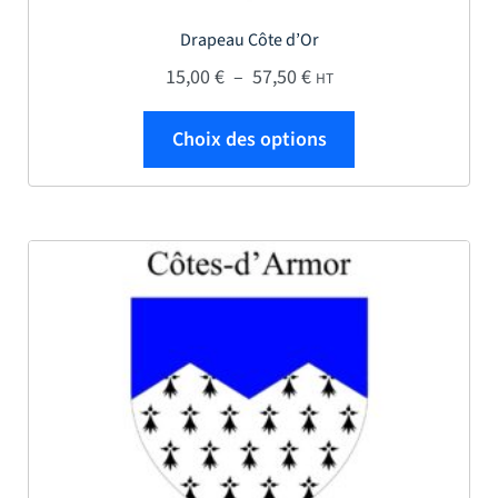
Drapeau Côte d’Or
Plage de prix : 15,00 € 
15,00
€
–
57,50
€
HT
Ce produit a plus
Choix des options