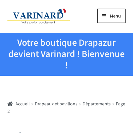
Aller à la navigation
Aller au contenu
Menu
Tous les produits
Votre boutique Drapazur
Drapeaux et pavillons
devient Varinard ! Bienvenue
!
Evenementiel
Mairies
Accueil
Drapeaux et pavillons
Départements
Page
Écoles
2
Manche à air