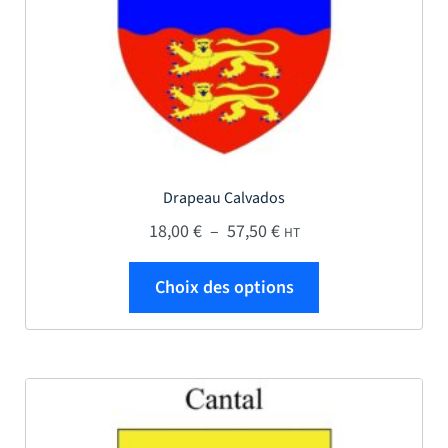
Drapeau Calvados
Plage de prix : 18,00 € 
18,00
€
–
57,50
€
HT
Ce produit a plus
Choix des options