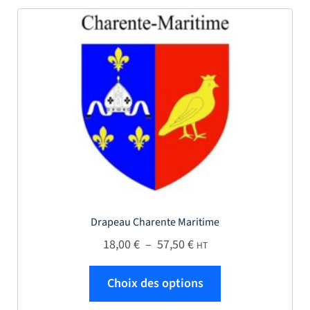
Drapeau Charente Maritime
Plage de prix : 18,00 € 
18,00
€
–
57,50
€
HT
Ce produit a plus
Choix des options