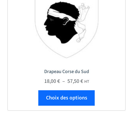
Drapeau Corse du Sud
Plage de prix : 18,00 € 
18,00
€
–
57,50
€
HT
Ce produit a plus
Choix des options