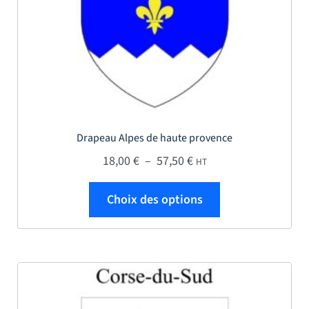
Drapeau Alpes de haute provence
Plage de prix : 18,00 € 
18,00
€
–
57,50
€
HT
Ce produit a plus
Choix des options