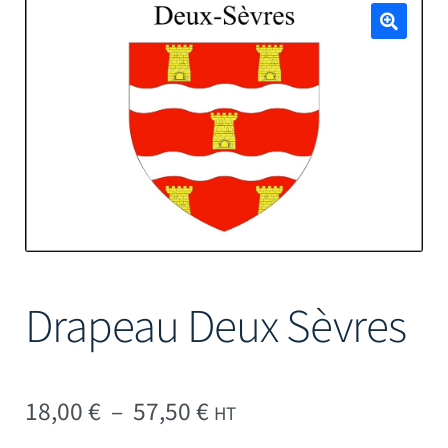
Mâts
🔍
Drapeau Deux Sèvres
Plage de prix : 18,00 € 
18,00
€
–
57,50
€
HT