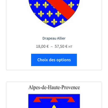
Drapeau Allier
Plage de prix : 18,00 € 
18,00
€
–
57,50
€
HT
Ce produit a plus
Choix des options