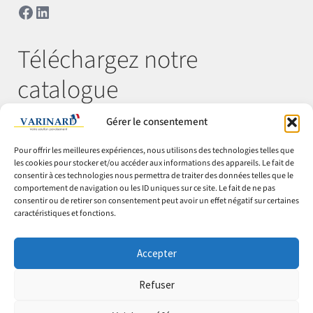
Facebook
LinkedIn
Téléchargez notre
catalogue
Gérer le consentement
Télécharger
Pour offrir les meilleures expériences, nous utilisons des technologies telles que
les cookies pour stocker et/ou accéder aux informations des appareils. Le fait de
consentir à ces technologies nous permettra de traiter des données telles que le
comportement de navigation ou les ID uniques sur ce site. Le fait de ne pas
© Varinard 2026
consentir ou de retirer son consentement peut avoir un effet négatif sur certaines
caractéristiques et fonctions.
CGV
Expéditions & retours
Accepter
Cookies
Mentions légales
Refuser
Confidentialité