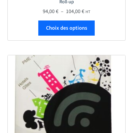
Roll-up
Plage de prix : 94,00 €
94,00
€
–
104,00
€
HT
Ce produit a plus
Choix des options