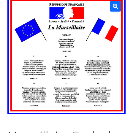
Mâts
🔍