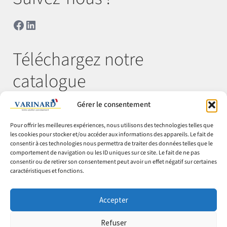
Facebook
LinkedIn
Téléchargez notre
catalogue
Gérer le consentement
Télécharger
Pour offrir les meilleures expériences, nous utilisons des technologies telles que
les cookies pour stocker et/ou accéder aux informations des appareils. Le fait de
consentir à ces technologies nous permettra de traiter des données telles que le
comportement de navigation ou les ID uniques sur ce site. Le fait de ne pas
© Varinard 2026
consentir ou de retirer son consentement peut avoir un effet négatif sur certaines
caractéristiques et fonctions.
CGV
Expéditions & retours
Accepter
Cookies
Mentions légales
Refuser