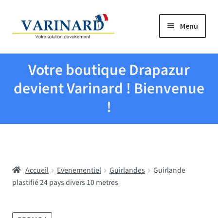
Aller à la navigation
Aller au contenu
Menu
Tous les produits
Votre boutique Drapazur
Drapeaux et pavillons
devient Varinard ! Bienvenue
!
Evenementiel
Mairies
Accueil
Evenementiel
Guirlandes
Guirlande
Écoles
plastifié 24 pays divers 10 metres
Manche à air