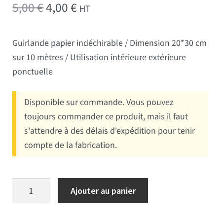
Le prix initial était : 5,00 €.
Le prix actuel est : 4,00 €.
5,00
€
4,00
€
HT
Guirlande papier indéchirable / Dimension 20*30 cm
sur 10 mètres / Utilisation intérieure extérieure
ponctuelle
Disponible sur commande. Vous pouvez
toujours commander ce produit, mais il faut
s'attendre à des délais d'expédition pour tenir
compte de la fabrication.
quantité de Guirlande plastifié 24 pays divers 10 metres
Ajouter au panier