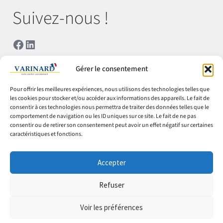
Suivez-nous !
Facebook
LinkedIn
Gérer le consentement
Téléchargez notre
Pour offrir les meilleures expériences, nous utilisons des technologies telles que
catalogue
les cookies pour stocker et/ou accéder aux informations des appareils. Le fait de
consentir à ces technologies nous permettra de traiter des données telles que le
comportement de navigation ou les ID uniques sur ce site. Le fait de ne pas
consentir ou de retirer son consentement peut avoir un effet négatif sur certaines
Télécharger
caractéristiques et fonctions.
Accepter
© Varinard 2026
Refuser
CGV
Voir les préférences
Expéditions & retours
0
0