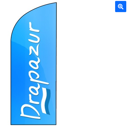
Mâts
🔍