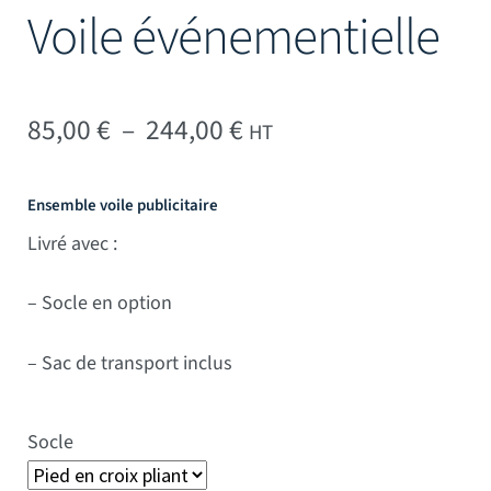
Voile événementielle
Plage de prix : 85,00 
85,00
€
–
244,00
€
HT
Ensemble voile publicitaire
Livré avec :
– Socle en option
– Sac de transport inclus
Socle