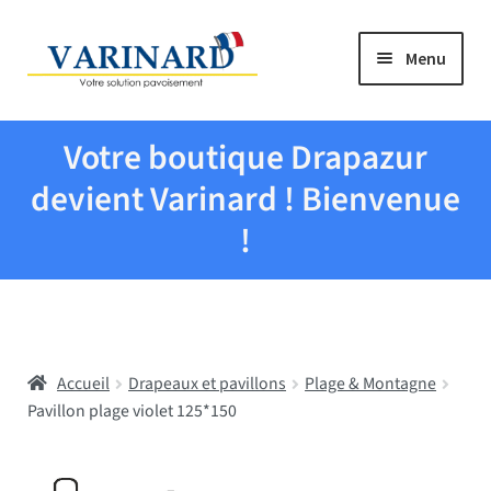
Aller à la navigation
Aller au contenu
Menu
Tous les produits
Votre boutique Drapazur
Drapeaux et pavillons
devient Varinard ! Bienvenue
!
Evenementiel
Mairies
Accueil
Drapeaux et pavillons
Plage & Montagne
Écoles
Pavillon plage violet 125*150
Manche à air