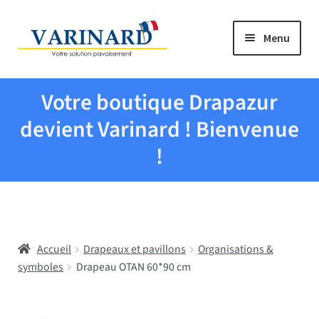
Aller à la navigation
Aller au contenu
Menu
Tous les produits
Votre boutique Drapazur
Drapeaux et pavillons
devient Varinard ! Bienvenue
!
Evenementiel
Mairies
Accueil
Drapeaux et pavillons
Organisations &
Écoles
symboles
Drapeau OTAN 60*90 cm
Manche à air