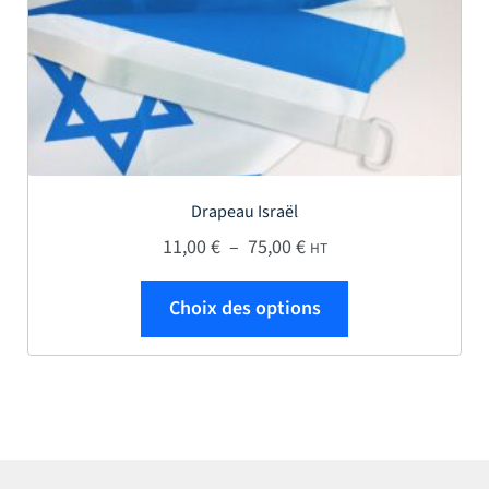
Drapeau Israël
Plage de prix : 11,00 € 
11,00
€
–
75,00
€
HT
Ce produit a plus
Choix des options