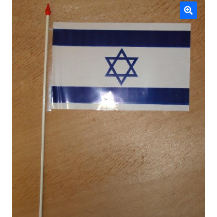
Mâts
🔍