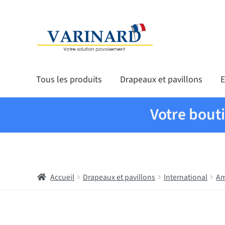
Aller à la navigation
Aller au contenu
Tous les produits
Drapeaux et pavillons
E
Votre bout
Accueil
Drapeaux et pavillons
International
Am