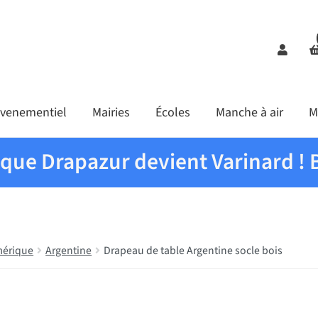
Comp
venementiel
Mairies
Écoles
Manche à air
M
ique Drapazur devient Varinard ! 
érique
Argentine
Drapeau de table Argentine socle bois