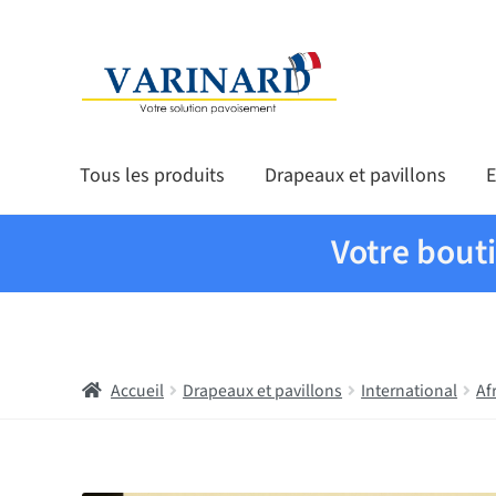
Aller à la navigation
Aller au contenu
Tous les produits
Drapeaux et pavillons
E
Votre bout
Accueil
Drapeaux et pavillons
International
Af