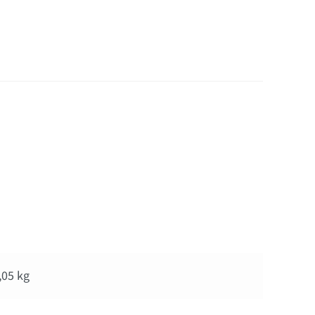
e socle bois
,05 kg