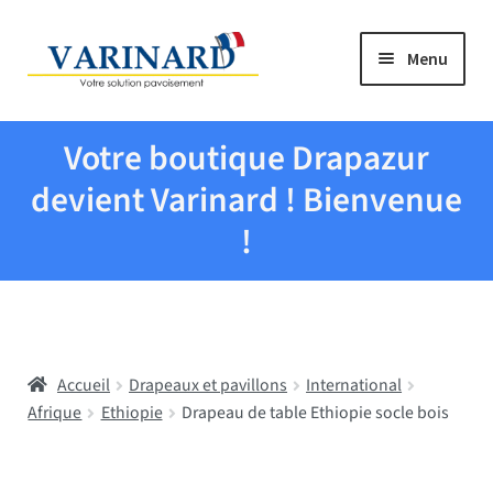
Aller à la navigation
Aller au contenu
Menu
Tous les produits
Votre boutique Drapazur
Drapeaux et pavillons
devient Varinard ! Bienvenue
!
Evenementiel
Mairies
Accueil
Drapeaux et pavillons
International
Écoles
Afrique
Ethiopie
Drapeau de table Ethiopie socle bois
Manche à air