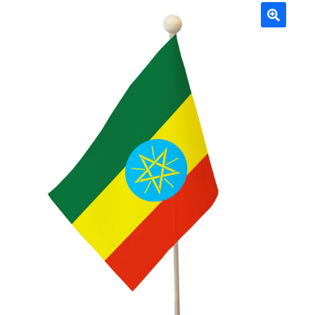
Mâts
🔍