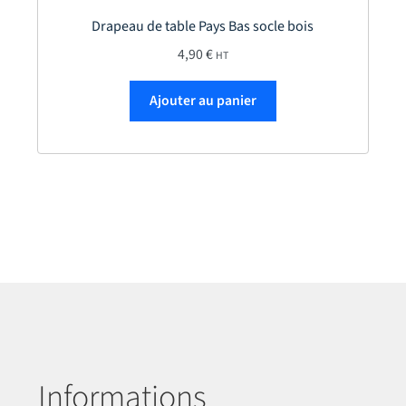
Drapeau de table Pays Bas socle bois
 79,50 €
4,90
€
HT
sieurs variations. Les options peuvent être choisies sur la page du p
Ajouter au panier
Informations