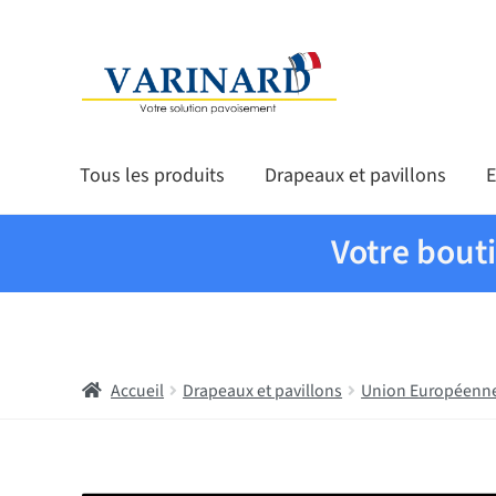
Aller à la navigation
Aller au contenu
Tous les produits
Drapeaux et pavillons
E
Votre bout
Accueil
Drapeaux et pavillons
Union Européenn