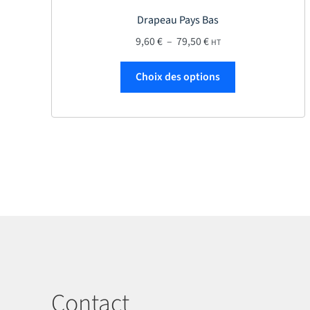
Drapeau Pays Bas
Plage de prix : 9,60 € à
9,60
€
–
79,50
€
HT
Ce produit a plu
Choix des options
Contact