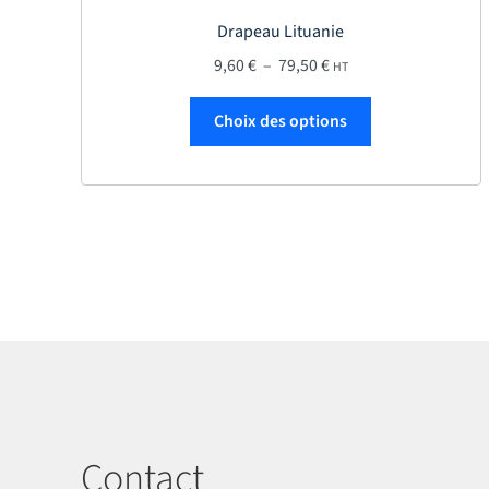
Drapeau Lituanie
Plage de prix : 9,60 € à
9,60
€
–
79,50
€
HT
Ce produit a plu
Choix des options
Contact