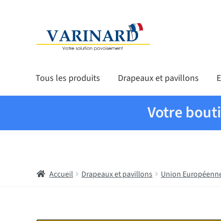
Aller à la navigation
Aller au contenu
Tous les produits
Drapeaux et pavillons
E
Votre bout
Accueil
Drapeaux et pavillons
Union Européenn