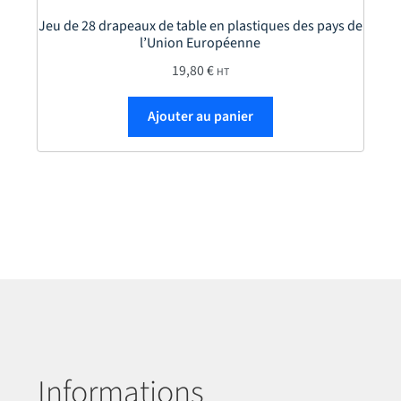
Jeu de 28 drapeaux de table en plastiques des pays de
l’Union Européenne
 79,50 €
19,80
€
HT
sieurs variations. Les options peuvent être choisies sur la page du p
Ajouter au panier
Informations