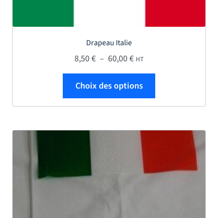
Drapeau Italie
Plage de prix : 8,50 € à
8,50
€
–
60,00
€
HT
Ce produit a plus
Choix des options