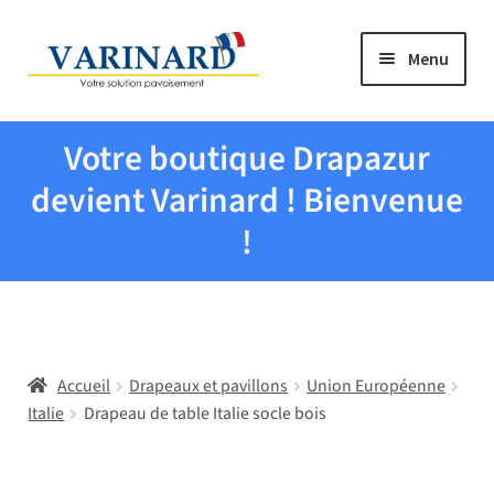
Aller à la navigation
Aller au contenu
Menu
Tous les produits
Votre boutique Drapazur
Drapeaux et pavillons
devient Varinard ! Bienvenue
!
Evenementiel
Mairies
Accueil
Drapeaux et pavillons
Union Européenne
Écoles
Italie
Drapeau de table Italie socle bois
Manche à air