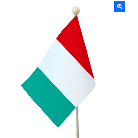
Mâts
🔍