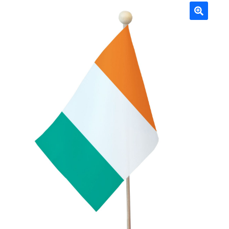
Mâts
🔍