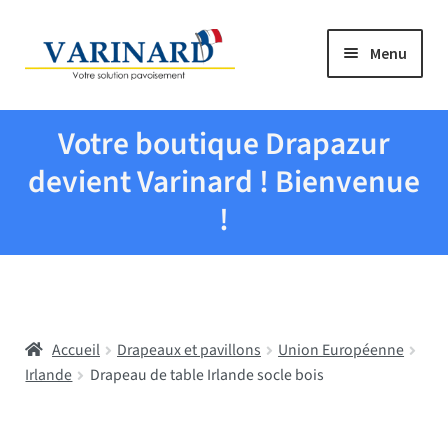
Aller à la navigation
Aller au contenu
Menu
Tous les produits
Votre boutique Drapazur
Drapeaux et pavillons
devient Varinard ! Bienvenue
!
Evenementiel
Mairies
Accueil
Drapeaux et pavillons
Union Européenne
Écoles
Irlande
Drapeau de table Irlande socle bois
Manche à air