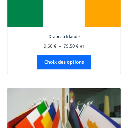
Drapeau Irlande
Plage de prix : 9,60 € à
9,60
€
–
79,50
€
HT
Ce produit a plus
Choix des options