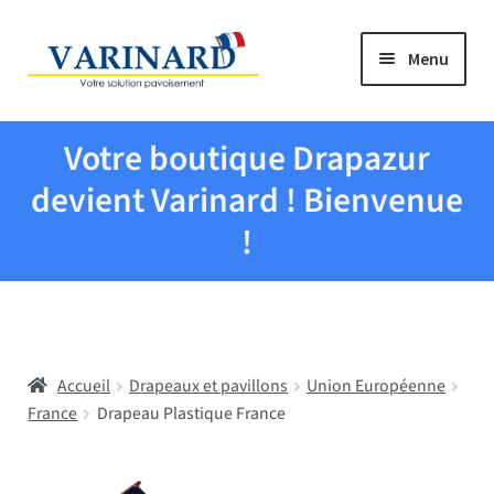
Aller à la navigation
Aller au contenu
Menu
Tous les produits
Votre boutique Drapazur
Drapeaux et pavillons
devient Varinard ! Bienvenue
!
Evenementiel
Mairies
Accueil
Drapeaux et pavillons
Union Européenne
Écoles
France
Drapeau Plastique France
Manche à air