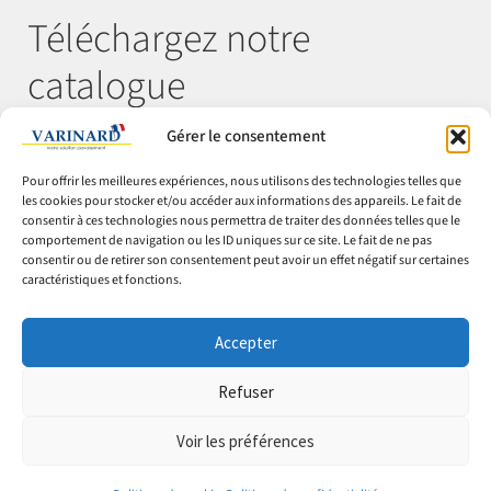
Téléchargez notre
catalogue
Gérer le consentement
Télécharger
Pour offrir les meilleures expériences, nous utilisons des technologies telles que
les cookies pour stocker et/ou accéder aux informations des appareils. Le fait de
consentir à ces technologies nous permettra de traiter des données telles que le
comportement de navigation ou les ID uniques sur ce site. Le fait de ne pas
© Varinard 2026
consentir ou de retirer son consentement peut avoir un effet négatif sur certaines
caractéristiques et fonctions.
CGV
Expéditions & retours
Accepter
Cookies
Mentions légales
Refuser
Confidentialité
Voir les préférences
0
0