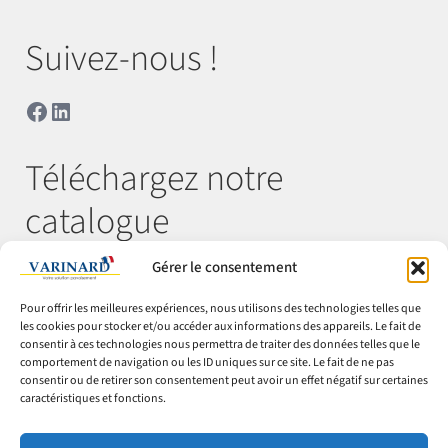
Suivez-nous !
Facebook
LinkedIn
Téléchargez notre
catalogue
Gérer le consentement
Télécharger
Pour offrir les meilleures expériences, nous utilisons des technologies telles que
les cookies pour stocker et/ou accéder aux informations des appareils. Le fait de
consentir à ces technologies nous permettra de traiter des données telles que le
comportement de navigation ou les ID uniques sur ce site. Le fait de ne pas
© Varinard 2026
consentir ou de retirer son consentement peut avoir un effet négatif sur certaines
caractéristiques et fonctions.
CGV
Expéditions & retours