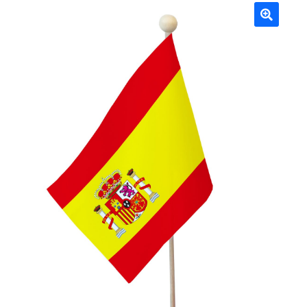
Mâts
🔍