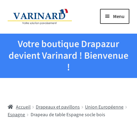
Aller à la navigation
Aller au contenu
Menu
Tous les produits
Votre boutique Drapazur
Drapeaux et pavillons
devient Varinard ! Bienvenue
!
Evenementiel
Mairies
Accueil
Drapeaux et pavillons
Union Européenne
Écoles
Espagne
Drapeau de table Espagne socle bois
Manche à air