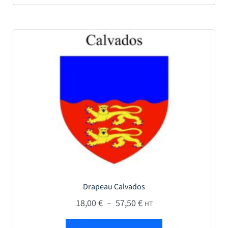
Drapeau Calvados
Plage de prix : 18,00 € 
18,00
€
–
57,50
€
HT
Ce produit a plus