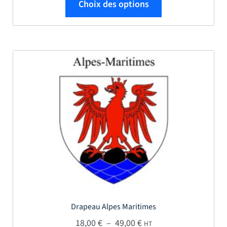
Choix des options
Drapeau Alpes Maritimes
Plage de prix : 18,00 € 
18,00
€
–
49,00
€
HT