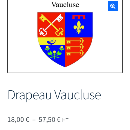
Mâts
🔍
Drapeau Vaucluse
Plage de prix : 18,00 € 
18,00
€
–
57,50
€
HT