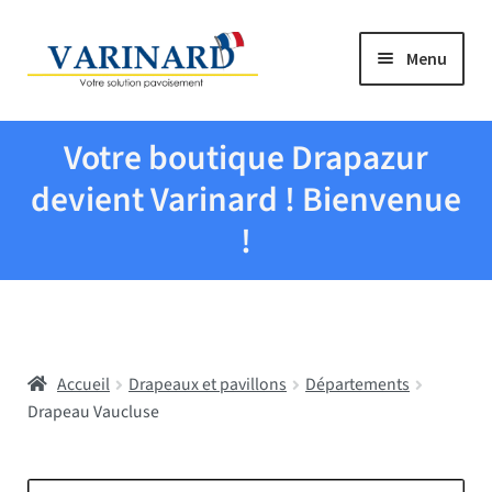
Aller à la navigation
Aller au contenu
Menu
Tous les produits
Votre boutique Drapazur
Drapeaux et pavillons
devient Varinard ! Bienvenue
!
Evenementiel
Mairies
Accueil
Drapeaux et pavillons
Départements
Écoles
Drapeau Vaucluse
Manche à air