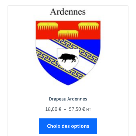
Drapeau Ardennes
Plage de prix : 18,00 € 
18,00
€
–
57,50
€
HT
Ce produit a plus
Choix des options