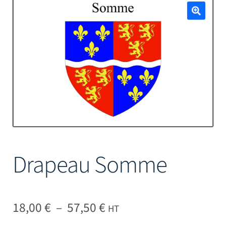
Mâts
🔍
Drapeau Somme
Plage de prix : 18,00 € 
18,00
€
–
57,50
€
HT