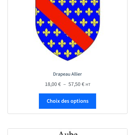
Drapeau Allier
Plage de prix : 18,00 € 
18,00
€
–
57,50
€
HT
Ce produit a plus
Choix des options