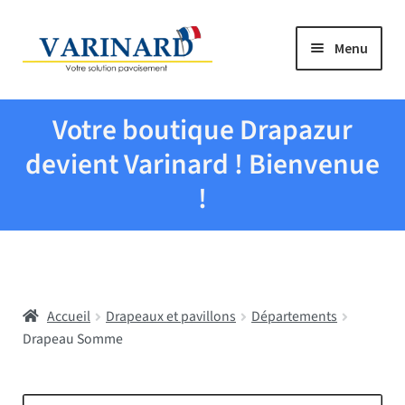
Aller à la navigation
Aller au contenu
Menu
Tous les produits
Votre boutique Drapazur
Drapeaux et pavillons
devient Varinard ! Bienvenue
!
Evenementiel
Mairies
Accueil
Drapeaux et pavillons
Départements
Écoles
Drapeau Somme
Manche à air