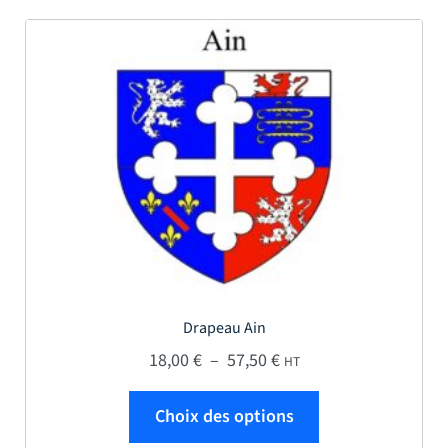
Drapeau Ain
Plage de prix : 18,00 € 
18,00
€
–
57,50
€
HT
Ce produit a plus
Choix des options