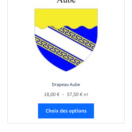
Drapeau Aube
Plage de prix : 18,00 € 
18,00
€
–
57,50
€
HT
Ce produit a plus
Choix des options