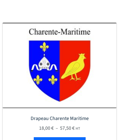
Drapeau Charente Maritime
,00 €
Plage de prix : 18,00 € à 57,50 €
18,00
€
–
57,50
€
HT