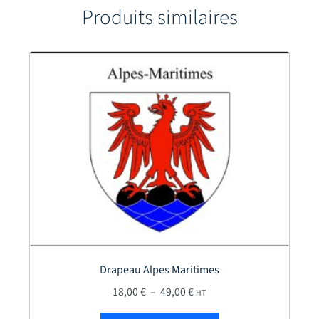
Produits similaires
Drapeau Alpes Maritimes
 à 49,00 €
Plage de prix : 18,00 € à 49
18,00
€
–
49,00
€
HT