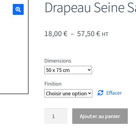
Drapeau Seine S
🔍
Plage de pr
18,00
€
–
57,50
€
HT
Dimensions
Finition
Effacer
quantité de Drapeau Seine Saint Denis
Ajouter au panier