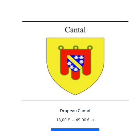
Drapeau Cantal
Plage de prix : 18,00 €
18,00
€
–
49,00
€
HT