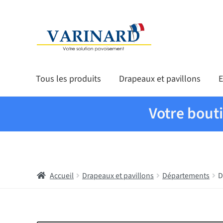
Aller à la navigation
Aller au contenu
Tous les produits
Drapeaux et pavillons
E
Votre bout
Accueil
Drapeaux et pavillons
Départements
D