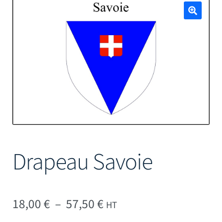
Mâts
🔍
Drapeau Savoie
Plage de prix : 18,00 € 
18,00
€
–
57,50
€
HT