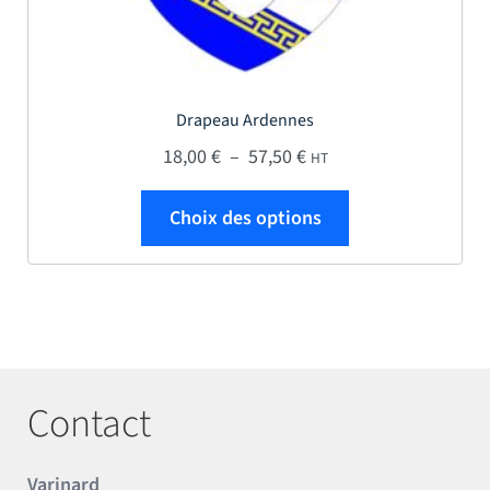
Drapeau Ardennes
Plage de prix : 18,00 € 
18,00
€
–
57,50
€
HT
Ce produit a plus
Choix des options
Contact
Varinard