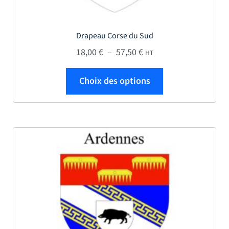
Drapeau Corse du Sud
Plage de prix : 18,00 € 
18,00
€
–
57,50
€
HT
Ce produit a plus
Choix des options