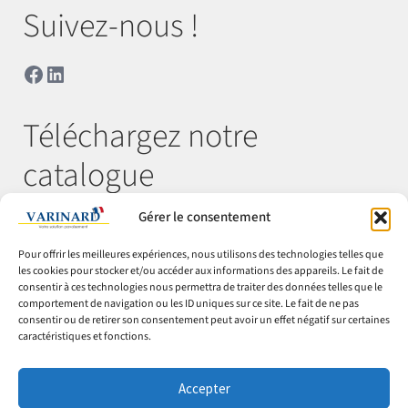
Suivez-nous !
Facebook
LinkedIn
Téléchargez notre
catalogue
Gérer le consentement
Télécharger
Pour offrir les meilleures expériences, nous utilisons des technologies telles que
les cookies pour stocker et/ou accéder aux informations des appareils. Le fait de
consentir à ces technologies nous permettra de traiter des données telles que le
comportement de navigation ou les ID uniques sur ce site. Le fait de ne pas
© Varinard 2026
consentir ou de retirer son consentement peut avoir un effet négatif sur certaines
caractéristiques et fonctions.
CGV
Expéditions & retours
Accepter
Cookies