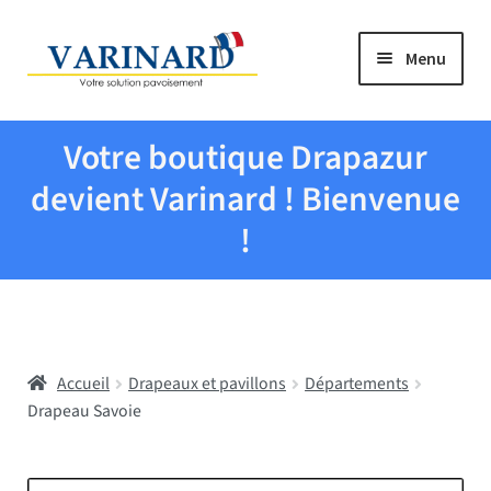
Aller à la navigation
Aller au contenu
Menu
Tous les produits
Votre boutique Drapazur
Drapeaux et pavillons
devient Varinard ! Bienvenue
!
Evenementiel
Mairies
Accueil
Drapeaux et pavillons
Départements
Écoles
Drapeau Savoie
Manche à air