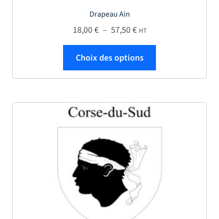
Drapeau Ain
Plage de prix : 18,00 € 
18,00
€
–
57,50
€
HT
Ce produit a plus
Choix des options