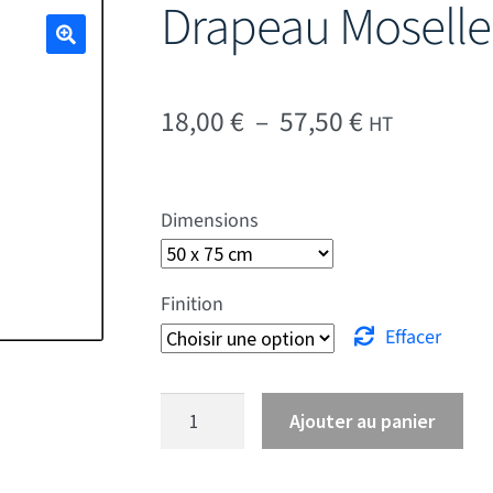
Drapeau Moselle
🔍
Plage de pr
18,00
€
–
57,50
€
HT
Dimensions
Finition
Effacer
quantité de Drapeau Moselle
Ajouter au panier