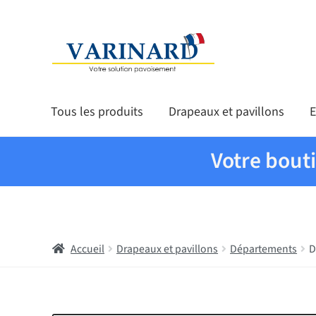
Aller à la navigation
Aller au contenu
Tous les produits
Drapeaux et pavillons
E
Votre bout
Accueil
Drapeaux et pavillons
Départements
D