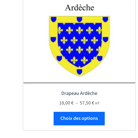
Drapeau Ardèche
Plage de prix : 18,00 €
18,00
€
–
57,50
€
HT
Ce produit a plu
Choix des options