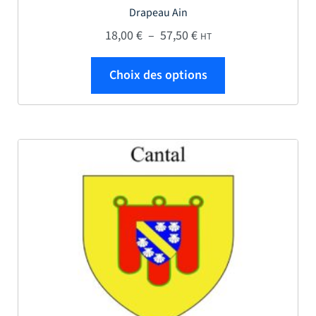
Drapeau Ain
Plage de prix : 18,00 € 
18,00
€
–
57,50
€
HT
Ce produit a plus
Choix des options