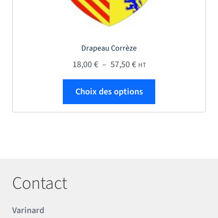
Drapeau Corrèze
Plage de prix : 18,00 € 
18,00
€
–
57,50
€
HT
Ce produit a plus
Choix des options
Contact
Varinard