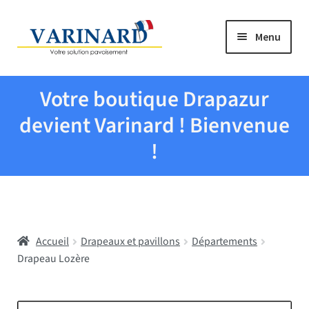
Aller à la navigation
Aller au contenu
Menu
Tous les produits
Votre boutique Drapazur
Drapeaux et pavillons
devient Varinard ! Bienvenue
!
Evenementiel
Mairies
Accueil
Drapeaux et pavillons
Départements
Écoles
Drapeau Lozère
Manche à air