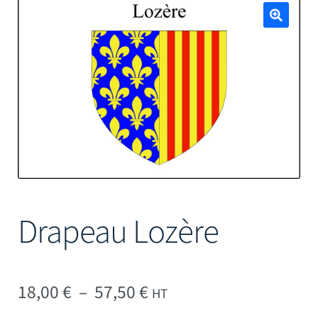
Mâts
🔍
Drapeau Lozère
Plage de prix : 18,00 € 
18,00
€
–
57,50
€
HT