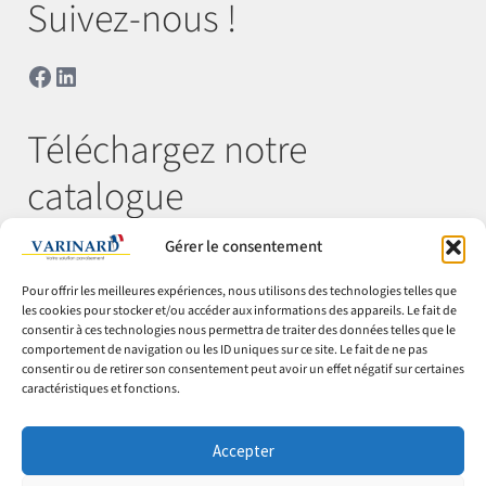
Suivez-nous !
Facebook
LinkedIn
Téléchargez notre
catalogue
Gérer le consentement
Télécharger
Pour offrir les meilleures expériences, nous utilisons des technologies telles que
les cookies pour stocker et/ou accéder aux informations des appareils. Le fait de
consentir à ces technologies nous permettra de traiter des données telles que le
comportement de navigation ou les ID uniques sur ce site. Le fait de ne pas
© Varinard 2026
consentir ou de retirer son consentement peut avoir un effet négatif sur certaines
caractéristiques et fonctions.
CGV
Expéditions & retours
Accepter
Cookies