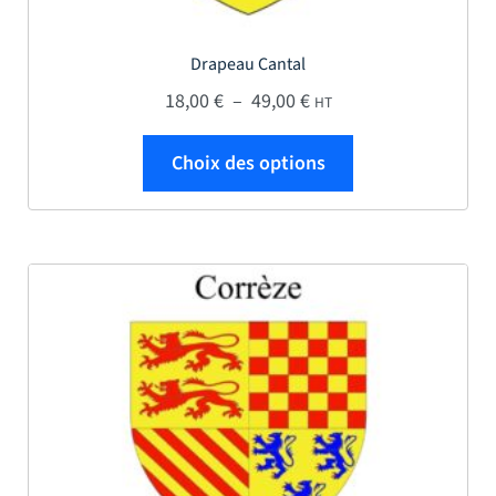
Drapeau Cantal
Plage de prix : 18,00 € 
18,00
€
–
49,00
€
HT
Ce produit a plus
Choix des options