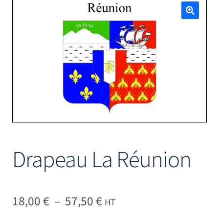
Mâts
🔍
Drapeau La Réunion
Plage de prix : 18,00 € 
18,00
€
–
57,50
€
HT