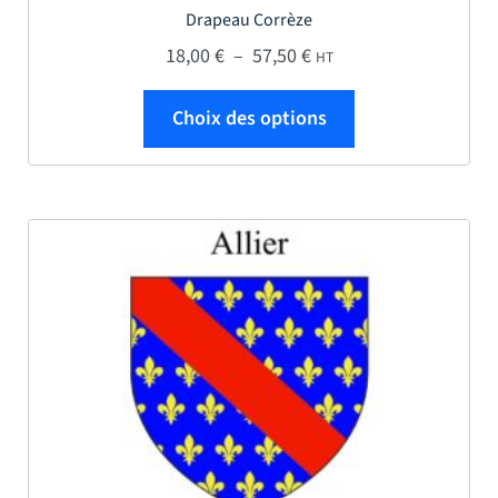
Drapeau Corrèze
Plage de prix : 18,00 € 
18,00
€
–
57,50
€
HT
Ce produit a plus
Choix des options