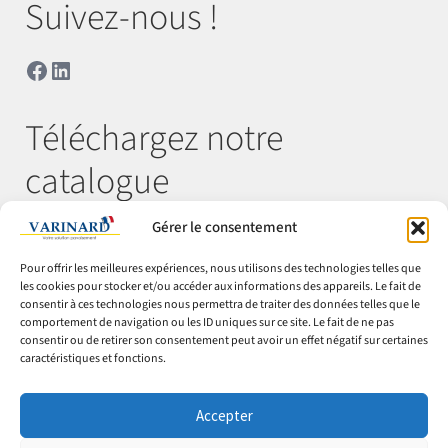
Suivez-nous !
Facebook
LinkedIn
Téléchargez notre
catalogue
Gérer le consentement
Télécharger
Pour offrir les meilleures expériences, nous utilisons des technologies telles que
les cookies pour stocker et/ou accéder aux informations des appareils. Le fait de
consentir à ces technologies nous permettra de traiter des données telles que le
comportement de navigation ou les ID uniques sur ce site. Le fait de ne pas
© Varinard 2026
consentir ou de retirer son consentement peut avoir un effet négatif sur certaines
caractéristiques et fonctions.
CGV
Expéditions & retours
Accepter
Cookies