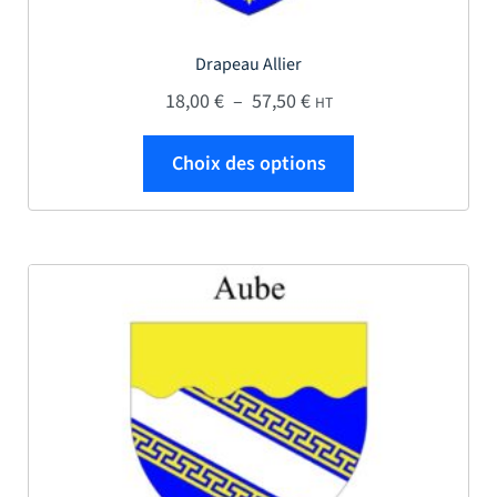
Drapeau Allier
Plage de prix : 18,00 € 
18,00
€
–
57,50
€
HT
Ce produit a plus
Choix des options