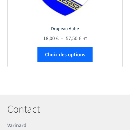
Drapeau Aube
Plage de prix : 18,00 € 
18,00
€
–
57,50
€
HT
Ce produit a plus
Choix des options
Contact
Varinard