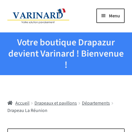
Aller à la navigation
Aller au contenu
Menu
Tous les produits
Votre boutique Drapazur
Drapeaux et pavillons
devient Varinard ! Bienvenue
!
Evenementiel
Mairies
Accueil
Drapeaux et pavillons
Départements
Écoles
Drapeau La Réunion
Manche à air