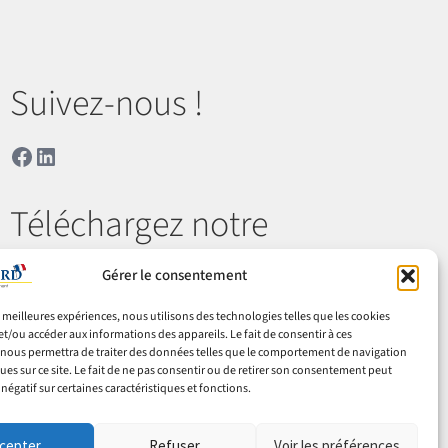
Suivez-nous !
Facebook
LinkedIn
Téléchargez notre
catalogue
Gérer le consentement
es meilleures expériences, nous utilisons des technologies telles que les cookies
Télécharger
et/ou accéder aux informations des appareils. Le fait de consentir à ces
nous permettra de traiter des données telles que le comportement de navigation
ques sur ce site. Le fait de ne pas consentir ou de retirer son consentement peut
 négatif sur certaines caractéristiques et fonctions.
 & retours
Cookies
Mentions légales
Confidentialité
cepter
Refuser
Voir les préférences