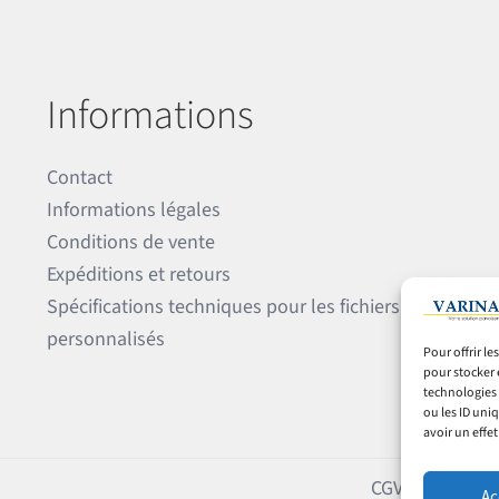
Informations
Contact
Informations légales
Conditions de vente
Expéditions et retours
Spécifications techniques pour les fichiers
personnalisés
Pour offrir l
pour stocker 
technologies 
ou les ID uni
avoir un effet
CGV
Expéditions
Ac