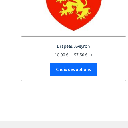
Drapeau Aveyron
Plage de prix : 18,00 €
18,00
€
–
57,50
€
HT
Ce produit a plu
Choix des options