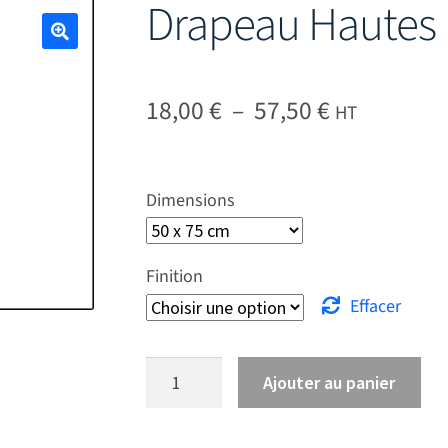
Drapeau Hautes
🔍
Plage de pr
18,00
€
–
57,50
€
HT
Dimensions
Finition
Effacer
quantité de Drapeau Hautes Pyrénées
Ajouter au panier