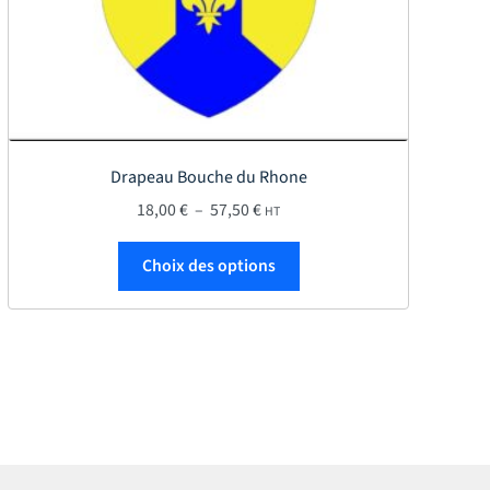
Drapeau Bouche du Rhone
,50 €
Plage de prix : 18,00 € à 57,50 €
18,00
€
–
57,50
€
HT
roduit
s variations. Les options peuvent être choisies sur la page du produi
Ce produit a plusieurs var
Choix des options