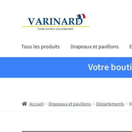
Aller à la navigation
Aller au contenu
Tous les produits
Drapeaux et pavillons
E
Votre bout
Accueil
Drapeaux et pavillons
Départements
D