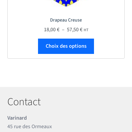
Drapeau Creuse
Plage de prix : 18,00 € 
18,00
€
–
57,50
€
HT
Ce produit a plus
Choix des options
Contact
Varinard
45 rue des Ormeaux