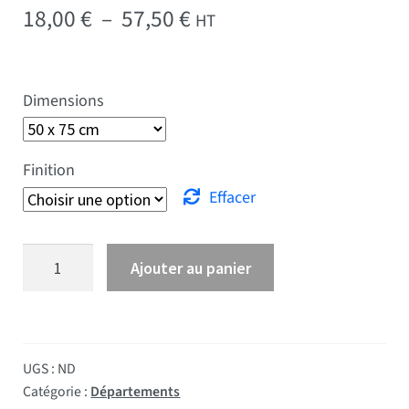
Plage de prix : 18,00 € 
18,00
€
–
57,50
€
HT
Dimensions
Finition
Effacer
quantité de Drapeau Haute Vienne
Ajouter au panier
UGS :
ND
Catégorie :
Départements