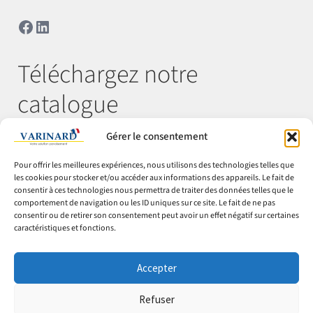
Facebook
LinkedIn
Téléchargez notre
catalogue
Gérer le consentement
Télécharger
Pour offrir les meilleures expériences, nous utilisons des technologies telles que
les cookies pour stocker et/ou accéder aux informations des appareils. Le fait de
consentir à ces technologies nous permettra de traiter des données telles que le
comportement de navigation ou les ID uniques sur ce site. Le fait de ne pas
© Varinard 2026
consentir ou de retirer son consentement peut avoir un effet négatif sur certaines
caractéristiques et fonctions.
CGV
Expéditions & retours
Accepter
Cookies
Mentions légales
Refuser