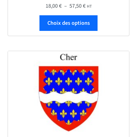
Plage de prix : 18,00 € 
18,00
€
–
57,50
€
HT
Ce produit a plus
Choix des options