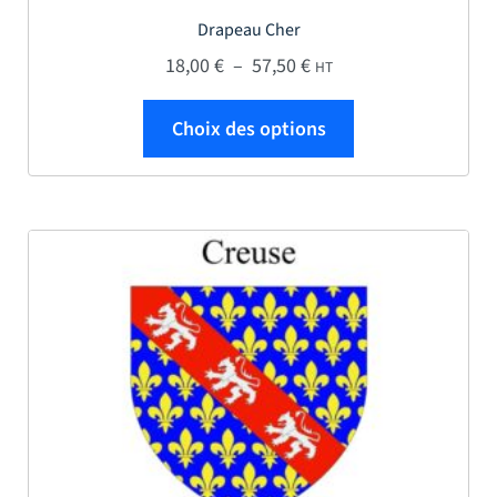
Drapeau Cher
Plage de prix : 18,00 € 
18,00
€
–
57,50
€
HT
Ce produit a plus
Choix des options