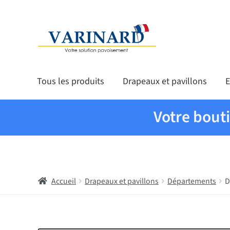
Aller à la navigation
Aller au contenu
Tous les produits
Drapeaux et pavillons
E
Votre bout
Accueil
Drapeaux et pavillons
Départements
D