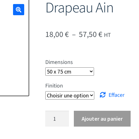
Drapeau Ain
🔍
Plage de pr
18,00
€
–
57,50
€
HT
Dimensions
Finition
Effacer
quantité de Drapeau Ain
Ajouter au panier