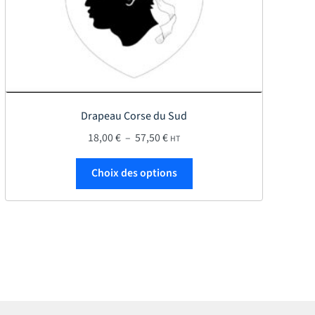
Drapeau Corse du Sud
,50 €
Plage de prix : 18,00 € à 57,50 €
18,00
€
–
57,50
€
HT
roduit
s variations. Les options peuvent être choisies sur la page du produi
Ce produit a plusieurs var
Choix des options