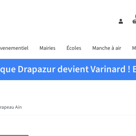
Comp
venementiel
Mairies
Écoles
Manche à air
M
ique Drapazur devient Varinard ! 
rapeau Ain