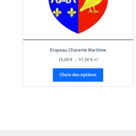
Drapeau Charente Maritime
Plage de prix : 18,00 €
18,00
€
–
57,50
€
HT
Ce produit a plu
Choix des options