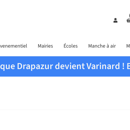
Comp
venementiel
Mairies
Écoles
Manche à air
M
ique Drapazur devient Varinard ! 