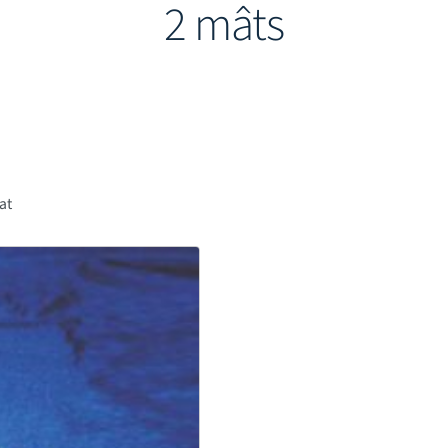
2 mâts
tat