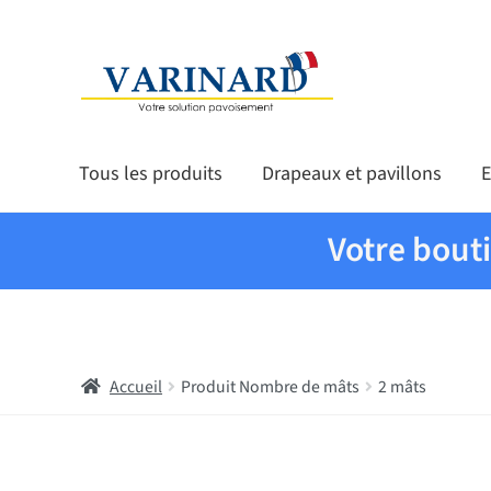
Aller à la navigation
Aller au contenu
Tous les produits
Drapeaux et pavillons
E
Votre bout
Accueil
Produit Nombre de mâts
2 mâts