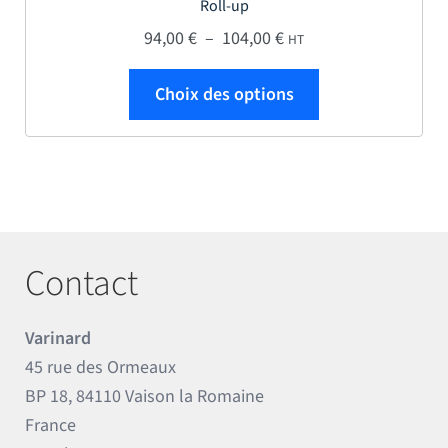
Roll-up
Plage de prix : 94,00 €
94,00
€
–
104,00
€
HT
Ce produit a plus
Choix des options
Contact
Varinard
45 rue des Ormeaux
BP 18, 84110 Vaison la Romaine
France