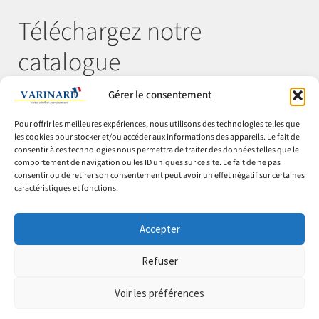
Téléchargez notre
catalogue
Gérer le consentement
Télécharger
Pour offrir les meilleures expériences, nous utilisons des technologies telles que
les cookies pour stocker et/ou accéder aux informations des appareils. Le fait de
consentir à ces technologies nous permettra de traiter des données telles que le
comportement de navigation ou les ID uniques sur ce site. Le fait de ne pas
© Varinard 2026
consentir ou de retirer son consentement peut avoir un effet négatif sur certaines
caractéristiques et fonctions.
CGV
Expéditions & retours
Accepter
Cookies
Mentions légales
Refuser
Confidentialité
Voir les préférences
0
0