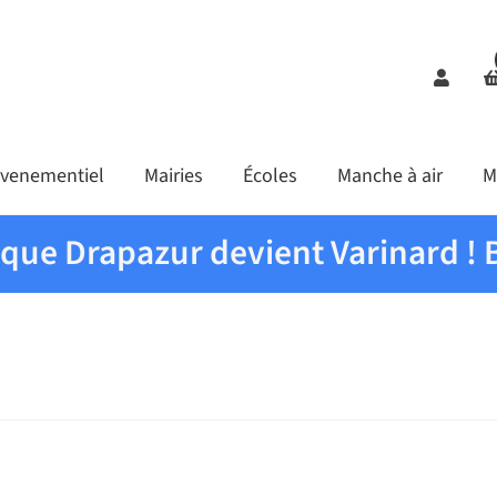
Comp
venementiel
Mairies
Écoles
Manche à air
M
ique Drapazur devient Varinard ! 