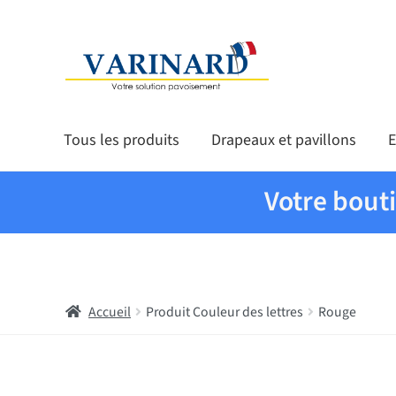
Aller à la navigation
Aller au contenu
Tous les produits
Drapeaux et pavillons
E
Votre bout
Accueil
Produit Couleur des lettres
Rouge