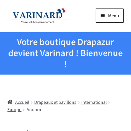
Aller à la navigation
Aller au contenu
Menu
Tous les produits
Votre boutique Drapazur
Drapeaux et pavillons
devient Varinard ! Bienvenue
!
Evenementiel
Mairies
Accueil
Drapeaux et pavillons
International
Écoles
Europe
Andorre
Manche à air