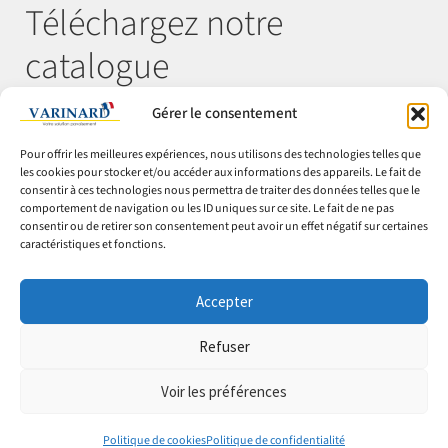
Téléchargez notre
catalogue
Gérer le consentement
Télécharger
Pour offrir les meilleures expériences, nous utilisons des technologies telles que
les cookies pour stocker et/ou accéder aux informations des appareils. Le fait de
consentir à ces technologies nous permettra de traiter des données telles que le
comportement de navigation ou les ID uniques sur ce site. Le fait de ne pas
© Varinard 2026
consentir ou de retirer son consentement peut avoir un effet négatif sur certaines
caractéristiques et fonctions.
CGV
Expéditions & retours
Accepter
Cookies
Mentions légales
Refuser
Confidentialité
Voir les préférences
0
0
Politique de cookies
Politique de confidentialité