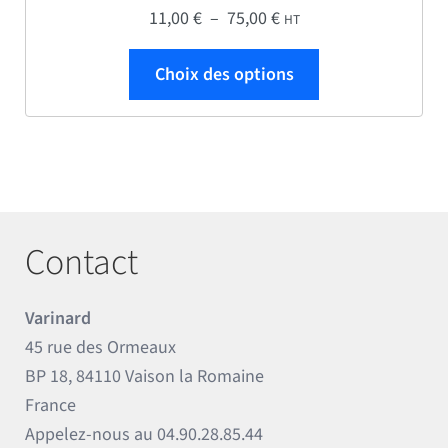
Plage de prix : 11,00 € 
11,00
€
–
75,00
€
HT
Ce produit a plus
Choix des options
Contact
Varinard
45 rue des Ormeaux
BP 18, 84110 Vaison la Romaine
France
Appelez-nous au
04.90.28.85.44