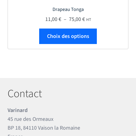
Drapeau Tonga
Plage de prix : 11,00 € 
11,00
€
–
75,00
€
HT
Ce produit a plus
Choix des options
Contact
Varinard
45 rue des Ormeaux
BP 18, 84110 Vaison la Romaine