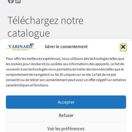
Téléchargez notre
catalogue
Gérer le consentement
Télécharger
Pour offrir les meilleures expériences, nous utilisons des technologies telles que
les cookies pour stocker et/ou accéder aux informations des appareils. Le fait de
consentir à ces technologies nous permettra de traiter des données telles que le
comportement de navigation ou les ID uniques sur ce site. Le fait de ne pas
© Varinard 2026
consentir ou de retirer son consentement peut avoir un effet négatif sur certaines
caractéristiques et fonctions.
CGV
Expéditions & retours
Accepter
Cookies
Mentions légales
Refuser
Confidentialité
Voir les préférences