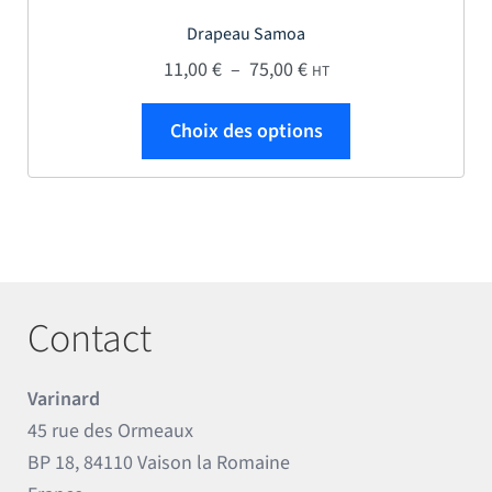
Drapeau Samoa
Plage de prix : 11,00 € 
11,00
€
–
75,00
€
HT
Ce produit a plus
Choix des options
Contact
Varinard
45 rue des Ormeaux
BP 18, 84110 Vaison la Romaine