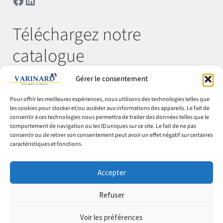
Téléchargez notre
catalogue
Gérer le consentement
Télécharger
Pour offrir les meilleures expériences, nous utilisons des technologies telles que
les cookies pour stocker et/ou accéder aux informations des appareils. Le fait de
consentir à ces technologies nous permettra de traiter des données telles que le
comportement de navigation ou les ID uniques sur ce site. Le fait de ne pas
© Varinard 2026
consentir ou de retirer son consentement peut avoir un effet négatif sur certaines
caractéristiques et fonctions.
CGV
Expéditions & retours
Accepter
Cookies
Mentions légales
Refuser
Confidentialité
Voir les préférences