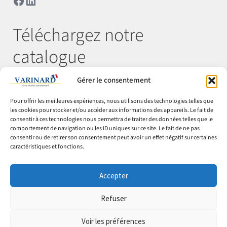
Téléchargez notre
catalogue
Gérer le consentement
Télécharger
Pour offrir les meilleures expériences, nous utilisons des technologies telles que
les cookies pour stocker et/ou accéder aux informations des appareils. Le fait de
consentir à ces technologies nous permettra de traiter des données telles que le
comportement de navigation ou les ID uniques sur ce site. Le fait de ne pas
© Varinard 2026
consentir ou de retirer son consentement peut avoir un effet négatif sur certaines
caractéristiques et fonctions.
CGV
Expéditions & retours
Accepter
Cookies
Mentions légales
Refuser
Confidentialité
Voir les préférences