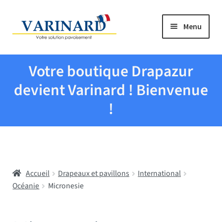
Aller à la navigation
Aller au contenu
Menu
Tous les produits
Votre boutique Drapazur
Drapeaux et pavillons
devient Varinard ! Bienvenue
!
Evenementiel
Mairies
Accueil
Drapeaux et pavillons
International
Écoles
Océanie
Micronesie
Manche à air