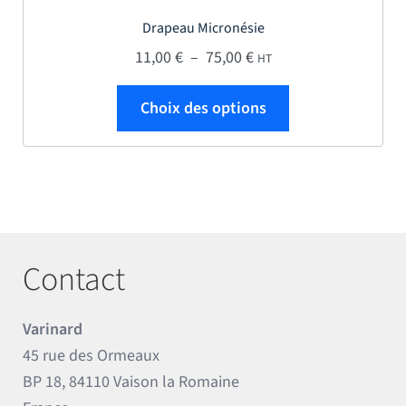
Drapeau Micronésie
Plage de prix : 11,00 € 
11,00
€
–
75,00
€
HT
Ce produit a plus
Choix des options
Contact
Varinard
45 rue des Ormeaux
BP 18, 84110 Vaison la Romaine