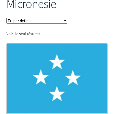
Micronesie
Mâts
Voici le seul résultat