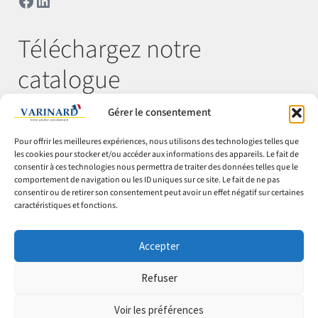
Téléchargez notre
catalogue
Gérer le consentement
Télécharger
Pour offrir les meilleures expériences, nous utilisons des technologies telles que
les cookies pour stocker et/ou accéder aux informations des appareils. Le fait de
consentir à ces technologies nous permettra de traiter des données telles que le
comportement de navigation ou les ID uniques sur ce site. Le fait de ne pas
© Varinard 2026
consentir ou de retirer son consentement peut avoir un effet négatif sur certaines
caractéristiques et fonctions.
CGV
Expéditions & retours
Accepter
Cookies
Mentions légales
Refuser
Confidentialité
Voir les préférences