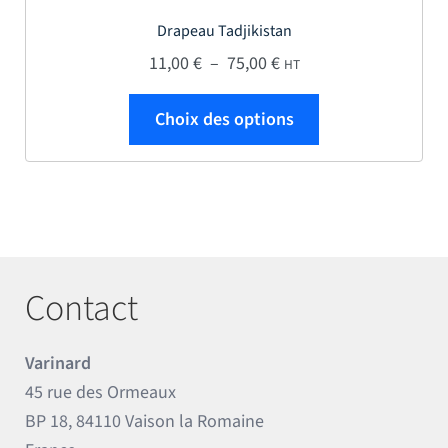
Drapeau Tadjikistan
Plage de prix : 11,00 € 
11,00
€
–
75,00
€
HT
Ce produit a plus
Choix des options
Contact
Varinard
45 rue des Ormeaux
BP 18, 84110 Vaison la Romaine