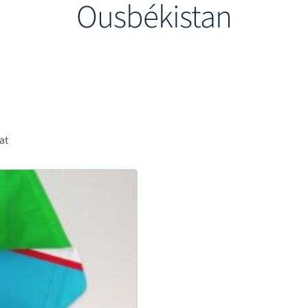
Ousbékistan
tat