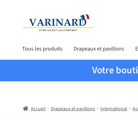
Aller à la navigation
Aller au contenu
Tous les produits
Drapeaux et pavillons
E
Votre bout
Accueil
Drapeaux et pavillons
International
As