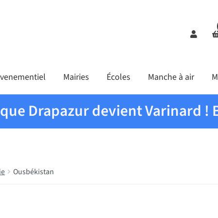
Comp
venementiel
Mairies
Écoles
Manche à air
M
ique Drapazur devient Varinard ! 
ie
Ousbékistan