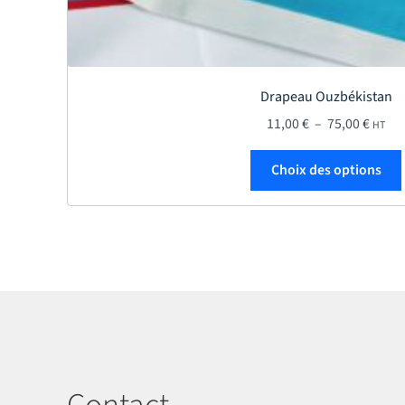
Drapeau Ouzbékistan
Plage 
11,00
€
–
75,00
€
HT
Choix des options