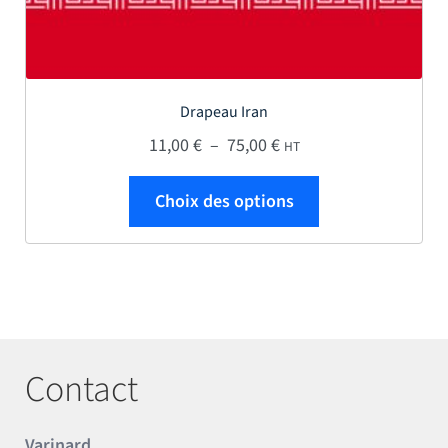
Drapeau Iran
Plage de prix : 11,00 € 
11,00
€
–
75,00
€
HT
Ce produit a plus
Choix des options
Contact
Varinard