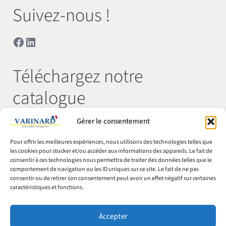
Suivez-nous !
Facebook
LinkedIn
Téléchargez notre
catalogue
Gérer le consentement
Télécharger
Pour offrir les meilleures expériences, nous utilisons des technologies telles que
les cookies pour stocker et/ou accéder aux informations des appareils. Le fait de
consentir à ces technologies nous permettra de traiter des données telles que le
comportement de navigation ou les ID uniques sur ce site. Le fait de ne pas
© Varinard 2026
consentir ou de retirer son consentement peut avoir un effet négatif sur certaines
caractéristiques et fonctions.
CGV
Expéditions & retours
Accepter
Cookies