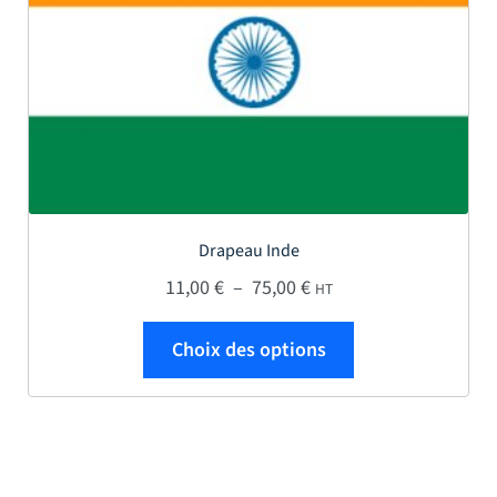
Drapeau Inde
Plage de prix : 11,00 € 
11,00
€
–
75,00
€
HT
Ce produit a plus
Choix des options