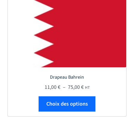
Drapeau Bahrein
Plage de prix : 11,00 € 
11,00
€
–
75,00
€
HT
Ce produit a plus
Choix des options