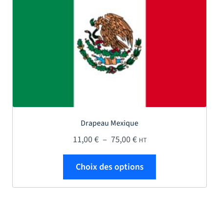
Drapeau Mexique
Plage de prix : 11,00 € 
11,00
€
–
75,00
€
HT
Ce produit a plus
Choix des options