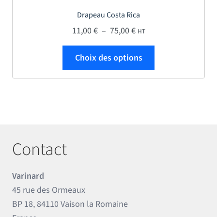
Drapeau Costa Rica
Plage de prix : 11,00 € 
11,00
€
–
75,00
€
HT
Ce produit a plus
Choix des options
Contact
Varinard
45 rue des Ormeaux
BP 18, 84110 Vaison la Romaine