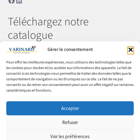
Téléchargez notre
catalogue
Gérer le consentement
Télécharger
Pour offrir les meilleures expériences, nous utilisons des technologies telles que
les cookies pour stocker et/ou accéder aux informations des appareils. Le fait de
consentir à ces technologies nous permettra de traiter des données telles que le
comportement de navigation ou les ID uniques sur ce site. Le fait de ne pas
© Varinard 2026
consentir ou de retirer son consentement peut avoir un effet négatif sur certaines
caractéristiques et fonctions.
CGV
Expéditions & retours
Accepter
Cookies
Mentions légales
Refuser
Confidentialité
Voir les préférences