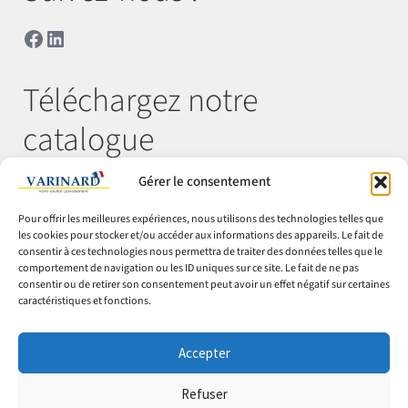
Facebook
LinkedIn
Téléchargez notre
catalogue
Gérer le consentement
Télécharger
Pour offrir les meilleures expériences, nous utilisons des technologies telles que
les cookies pour stocker et/ou accéder aux informations des appareils. Le fait de
consentir à ces technologies nous permettra de traiter des données telles que le
comportement de navigation ou les ID uniques sur ce site. Le fait de ne pas
© Varinard 2026
consentir ou de retirer son consentement peut avoir un effet négatif sur certaines
caractéristiques et fonctions.
CGV
Expéditions & retours
Accepter
Cookies
Mentions légales
Refuser