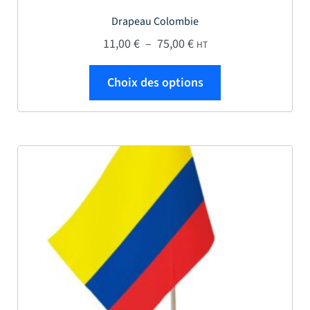
Drapeau Colombie
Plage de prix : 11,00 € 
11,00
€
–
75,00
€
HT
Ce produit a plus
Choix des options