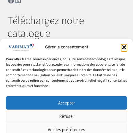
Téléchargez notre
catalogue
Gérer le consentement
Télécharger
Pour offrir les meilleures expériences, nous utilisons des technologies telles que
les cookies pour stocker et/ou accéder aux informations des appareils. Le fait de
consentir à ces technologies nous permettra de traiter des données telles que le
comportement de navigation ou les ID uniques sur ce site. Le fait de ne pas
© Varinard 2026
consentir ou de retirer son consentement peut avoir un effet négatif sur certaines
caractéristiques et fonctions.
CGV
Expéditions & retours
Accepter
Cookies
Mentions légales
Refuser
Confidentialité
Voir les préférences