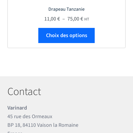
Drapeau Tanzanie
Plage de prix : 11,00 € 
11,00
€
–
75,00
€
HT
Ce produit a plus
Choix des options
Contact
Varinard
45 rue des Ormeaux
BP 18, 84110 Vaison la Romaine