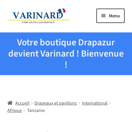
Aller à la navigation
Aller au contenu
Menu
Tous les produits
Votre boutique Drapazur
Drapeaux et pavillons
devient Varinard ! Bienvenue
!
Evenementiel
Mairies
Accueil
Drapeaux et pavillons
International
Écoles
Afrique
Tanzanie
Manche à air