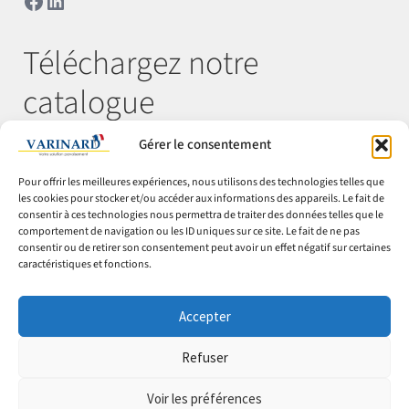
Téléchargez notre
catalogue
Gérer le consentement
Télécharger
Pour offrir les meilleures expériences, nous utilisons des technologies telles que
les cookies pour stocker et/ou accéder aux informations des appareils. Le fait de
consentir à ces technologies nous permettra de traiter des données telles que le
comportement de navigation ou les ID uniques sur ce site. Le fait de ne pas
© Varinard 2026
consentir ou de retirer son consentement peut avoir un effet négatif sur certaines
caractéristiques et fonctions.
CGV
Expéditions & retours
Accepter
Cookies
Mentions légales
Refuser
Confidentialité
Voir les préférences