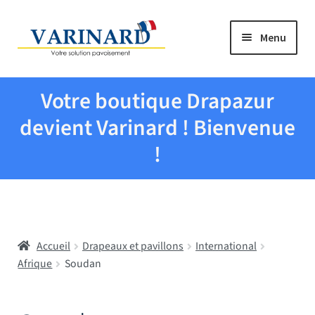
Aller à la navigation
Aller au contenu
Menu
Tous les produits
Votre boutique Drapazur
Drapeaux et pavillons
devient Varinard ! Bienvenue
!
Evenementiel
Mairies
Accueil
Drapeaux et pavillons
International
Écoles
Afrique
Soudan
Manche à air