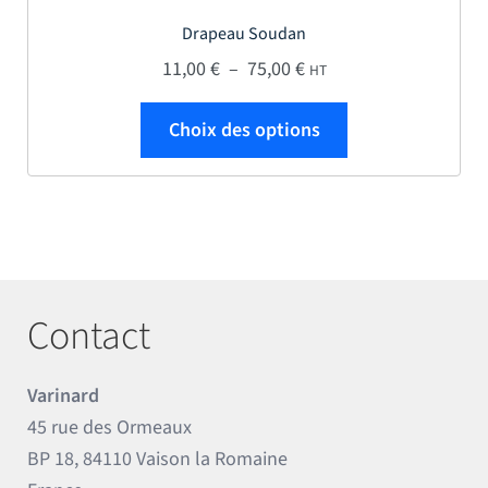
Drapeau Soudan
Plage de prix : 11,00 € 
11,00
€
–
75,00
€
HT
Ce produit a plus
Choix des options
Contact
Varinard
45 rue des Ormeaux
BP 18, 84110 Vaison la Romaine